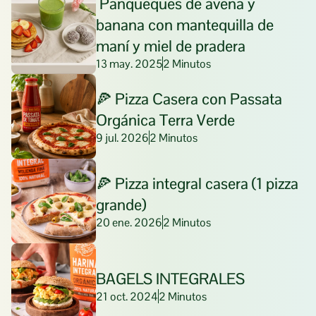
 Panqueques de avena y 
banana con mantequilla de 
maní y miel de pradera
13 may. 2025
2 Minutos
🍕 Pizza Casera con Passata 
Orgánica Terra Verde
9 jul. 2026
2 Minutos
🍕 Pizza integral casera (1 pizza 
grande)
20 ene. 2026
2 Minutos
BAGELS INTEGRALES
21 oct. 2024
2 Minutos