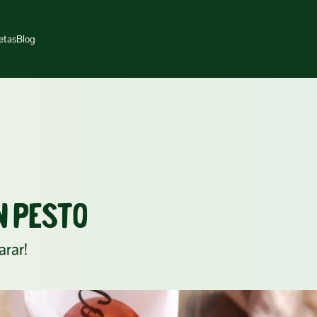
etas
Blog
N PESTO
arar!