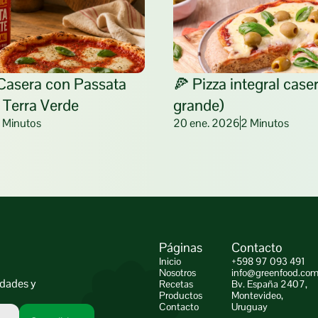
Casera con Passata 
🍕 Pizza integral casera
 Terra Verde
grande)
 Minutos
20 ene. 2026
2 Minutos
Páginas
Contacto
Inicio
+598 97 093 491
Nosotros
info@greenfood.com
dades y 
Recetas
Bv. España 2407,
Productos
Montevideo,
Contacto
Uruguay