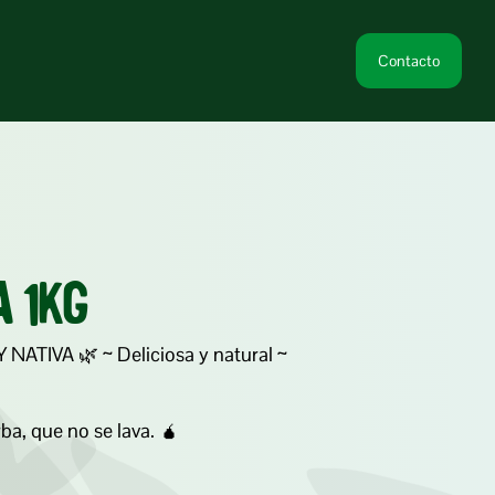
Contacto
 1kg
ATIVA 🌿 ~ Deliciosa y natural ~ 

ba, que no se lava. 🧉